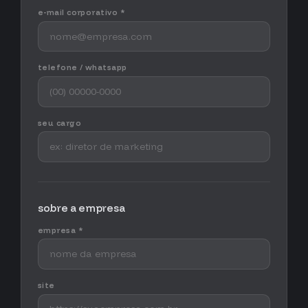
e-mail corporativo *
telefone / whatsapp
seu cargo
sobre a empresa
empresa *
site